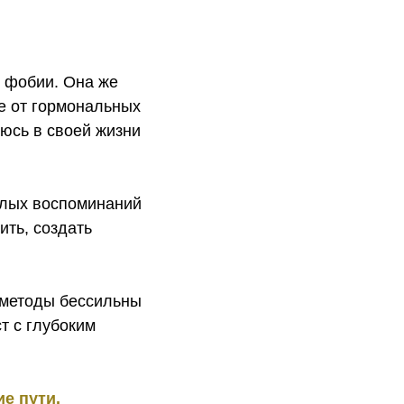
т фобии. Она же
ге от гормональных
аюсь в своей жизни
елых воспоминаний
ить, создать
 методы бессильны
т с глубоким
е пути.