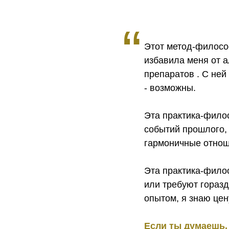
“
Этот метод-философ
избавила меня от а
препаратов . С ней
- возможны.
Эта практика-фило
событий прошлого, 
гармоничные отноше
Эта практика-фило
или требуют гораз
опытом, я знаю цен
Если ты думаешь, 